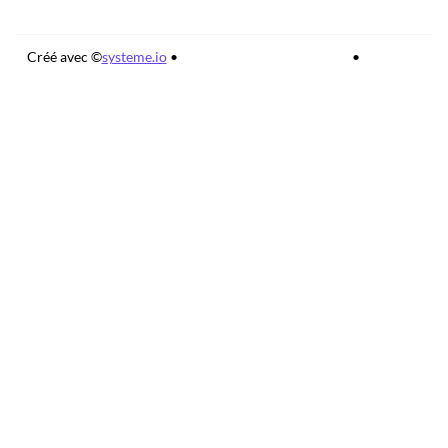
Créé avec ©
systeme.io
•
Politique de confidentialité
•
Mentions
légales